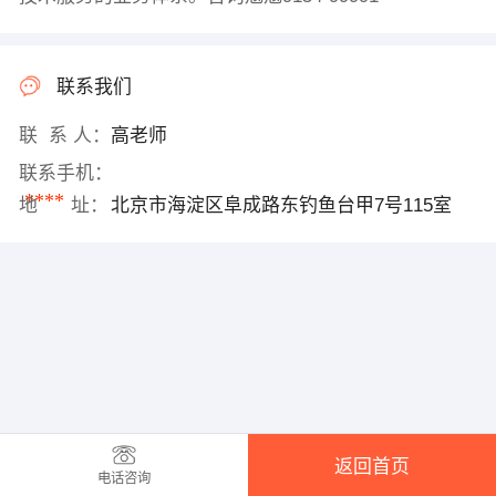
联系我们
联 系 人：
高老师
联系手机：
****
地 址：
北京市海淀区阜成路东钓鱼台甲7号115室
返回首页
电话咨询